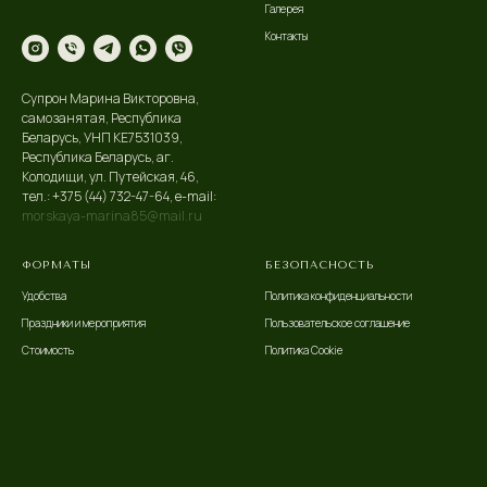
Галерея
Контакты
Супрон Марина Викторовна,
самозанятая, Республика
Беларусь, УНП KE7531039,
Республика Беларусь, аг.
Колодищи, ул. Путейская, 46,
тел.: +375 (44) 732-47-64, e-mail:
morskaya-marina85@mail.ru
ФОРМАТЫ
БЕЗОПАСНОСТЬ
Удобства
Политика конфиденциальности
Праздники и мероприятия
Пользовательское соглашение
Стоимость
Политика Cookie